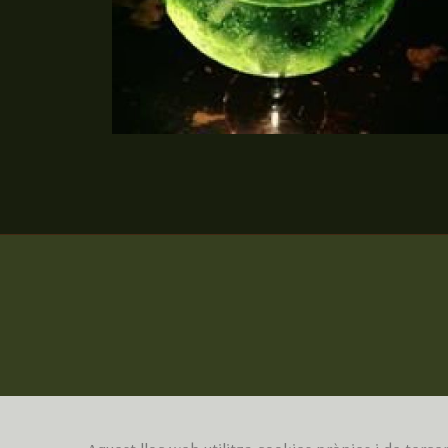
coctelería en barcelona
Ampliar