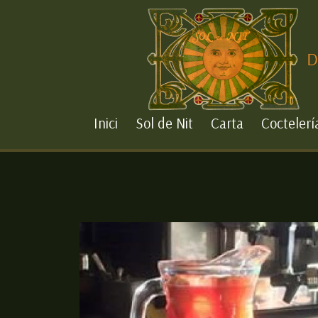
Inici
Sol de Nit
Carta
Coctelerí