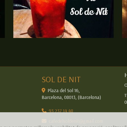
coctelería en barcelona
co
Ampliar
SOL DE NIT
O
Plaza del Sol 16,
1
Barcelona
,
08013
,
(Barcelona)
0
93 237 14 48
cafedelsoldenit
gmail.com