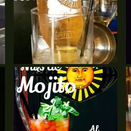
coctelería en barcelona
co
Ampliar