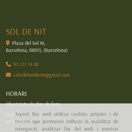
SOL DE NIT
Plaza del Sol 16,
Barcelona
,
08013
,
(Barcelona)
93 237 14 48
cafedelsoldenit
gmail.com
HORARI
Obert tots els dies de l'any:
Aquest lloc web utilitza cookies pròpies i de
11:00-AM
tercers que permeten millorar la usabilitat de
03:00-PM
navegació, analitzar l'ús del web i mostrar