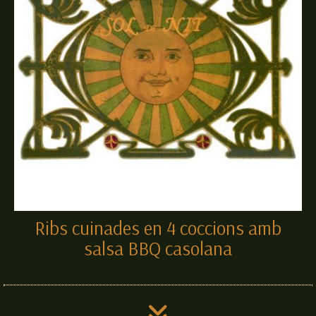
Ribs cuinades en 4 coccions amb
salsa BBQ casolana