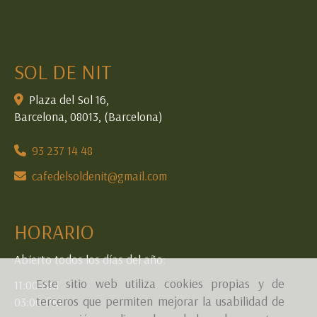
SOL DE NIT
Plaza del Sol 16,
Barcelona
,
08013
,
(Barcelona)
93 237 14 48
cafedelsoldenit
gmail.com
HORARIO
Abierto todos los días del año:
Este sitio web utiliza cookies propias y de
11:00-AM
terceros que permiten mejorar la usabilidad de
03:00-PM