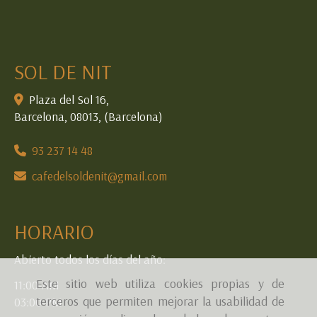
SOL DE NIT
Plaza del Sol 16,
Barcelona
,
08013
,
(Barcelona)
93 237 14 48
cafedelsoldenit
gmail.com
HORARIO
Abierto todos los días del año:
Este sitio web utiliza cookies propias y de
11:00-AM
terceros que permiten mejorar la usabilidad de
03:00-PM